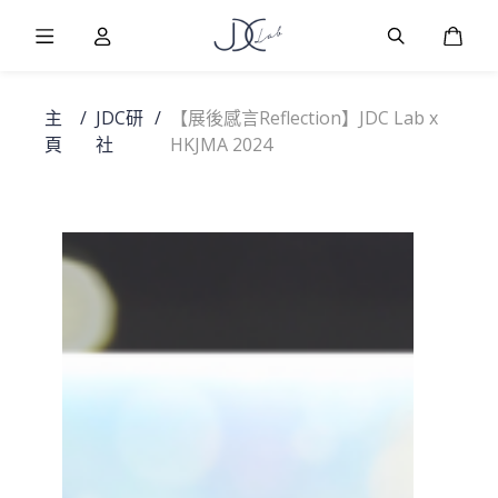
Burger Menu
User
Burger Men
購物
主
/
JDC研
/
【展後感言Reflection】JDC Lab x
頁
社
HKJMA 2024