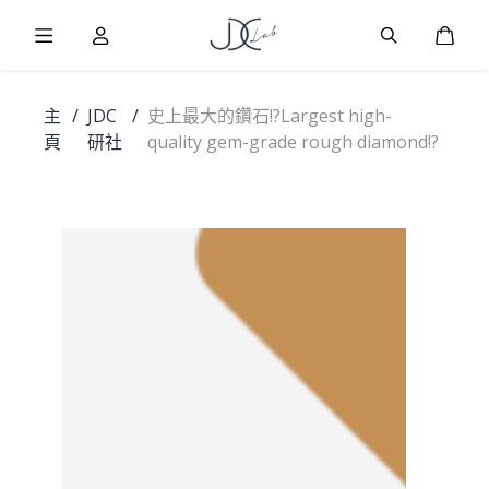
Burger Menu
User
Burger Men
購物
主
/
JDC
/
史上最大的鑽石!?Largest high-
頁
研社
quality gem-grade rough diamond!?