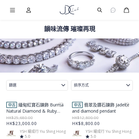
Burger Menu
User
Burger Menu
購物
韻味流傳 璀璨再現
篩選
排序方式
Product Image
Product Image
緬甸紅寶石鍊飾 Burma
翡翠及鑽石鍊飾 Jadeite
中古
中古
Natural Diamond & Ruby
and diamond pendant
Pendant ( Custom made)
HK$25,680.00
HK$12,800.00
HK$23,000.00
HK$8,800.00
YSH 耀成行 Yiu Shing Hong
YSH 耀成行 Yiu Shing Hong
5.0
5.0