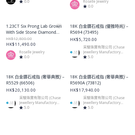
0.0
Roselle Jewelry
0.0
Product Image
Product Image
1.23CT Six Prong Lab Grown
18K 白金鑽石戒指 (優雅時尚) –
With Side Stone Diamond
R5694 (73495)
Ring – LGR002
HK$12,800.00
HK$5,720.00
HK$11,490.00
采駿珠寶有限公司 (Chase
Roselle Jewelry
Jewellery Manufactory
0.0
Limited)
5.0
Product Image
Product Image
18K 白金鑽石戒指 (奢華典雅) –
18K 白金鑽石戒指 (奢華典雅) –
R5529 (66506)
R5690A (73812)
HK$20,130.00
HK$17,940.00
采駿珠寶有限公司 (Chase
采駿珠寶有限公司 (Chase
Jewellery Manufactory
Jewellery Manufactory
Limited)
5.0
Limited)
5.0