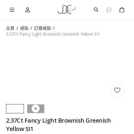
Burger Menu
User
Burger Menu
購物
主頁
/
戒指
/
訂婚戒指
/
2.37Ct Fancy Light Brownish Greenish Yellow SI1
2.37Ct Fancy Light Brownish Greenish
Yellow SI1