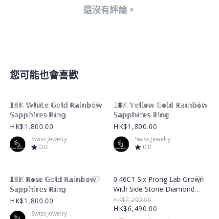
還沒有評論。
您可能也會喜歡
Product Image
Product Image
𝟙𝟠𝕂 𝕎𝕙𝕚𝕥𝕖 𝔾𝕠𝕝𝕕 ℝ𝕒𝕚𝕟𝕓𝕠𝕨
𝟙𝟠𝕂 𝕐𝕖𝕝𝕝𝕠𝕨 𝔾𝕠𝕝𝕕 ℝ𝕒𝕚𝕟𝕓𝕠𝕨
𝕊𝕒𝕡𝕡𝕙𝕚𝕣𝕖𝕤 ℝ𝕚𝕟𝕘
𝕊𝕒𝕡𝕡𝕙𝕚𝕣𝕖𝕤 ℝ𝕚𝕟𝕘
HK$1,800.00
HK$1,800.00
Swiss Jewelry
Swiss Jewelry
0.0
0.0
Product Image
Product Image
𝟙𝟠𝕂 ℝ𝕠𝕤𝕖 𝔾𝕠𝕝𝕕 ℝ𝕒𝕚𝕟𝕓𝕠𝕨
0.46CT Six Prong Lab Grown
𝕊𝕒𝕡𝕡𝕙𝕚𝕣𝕖𝕤 ℝ𝕚𝕟𝕘
With Side Stone Diamond
Ring – LGR001
HK$7,290.00
HK$1,800.00
HK$6,490.00
Swiss Jewelry