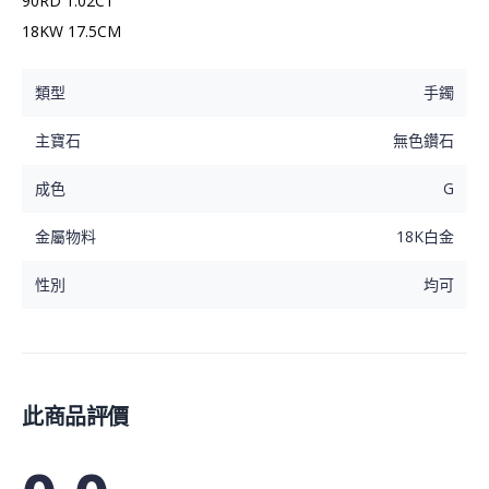
90RD 1.02CT

18KW 17.5CM
類型
手鐲
主寶石
無色鑽石
成色
G
金屬物料
18K白金
性別
均可
此商品評價