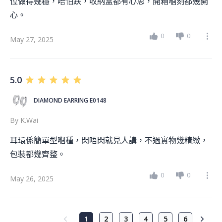
位做得幾穩，唔怕跌，收納盒都有心思，開箱嗰刻都幾開
心。
0
0
May 27, 2025
5.0
DIAMOND EARRING E0148
By
K.wai
耳環係簡單型嗰種，閃唔閃就見人講，不過實物幾精緻，
包裝都幾齊整。
0
0
May 26, 2025
1
2
3
4
5
6