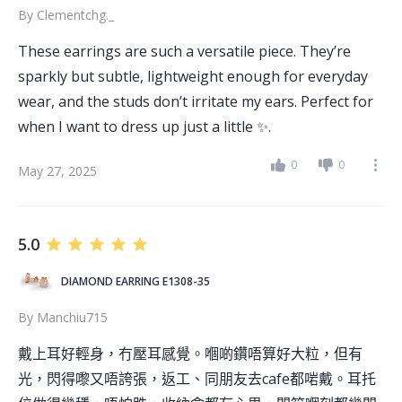
By
Clementchg._
These earrings are such a versatile piece. They’re
sparkly but subtle, lightweight enough for everyday
wear, and the studs don’t irritate my ears. Perfect for
when I want to dress up just a little ✨.
0
0
May 27, 2025
5.0
DIAMOND EARRING E1308-35
By
Manchiu715
戴上耳好輕身，冇壓耳感覺。嗰啲鑽唔算好大粒，但有
光，閃得嚟又唔誇張，返工、同朋友去cafe都啱戴。耳托