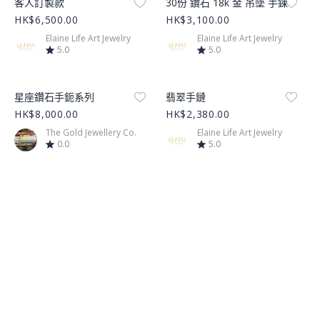
客人訂製款
30份 鑽石 18k 金 吊墜 手鍊
HK$6,500.00
HK$3,100.00
Elaine Life Art Jewelry
Elaine Life Art Jewelry
5.0
5.0
Product Image
Product Image
星座鑽石手鈪系列
翡翠手鏈
HK$8,000.00
HK$2,380.00
The Gold Jewellery Co.
Elaine Life Art Jewelry
0.0
5.0