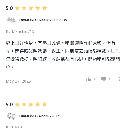
5.0
DIAMOND EARRING E1308-35
By
Manchiu715
戴上耳好輕身，冇壓耳感覺。嗰啲鑽唔算好大粒，但有
光，閃得嚟又唔誇張，返工、同朋友去cafe都啱戴。耳托
位做得幾穩，唔怕跌，收納盒都有心思，開箱嗰刻都幾開
心。
0
0
May 27, 2025
5.0
DIAMOND EARRING E0148
By
K.wai