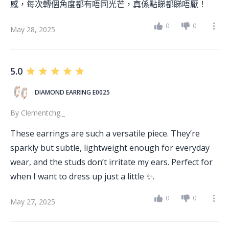
感，每次轉個角度都有唔同光芒，真係點睇都睇唔厭！
0
0
May 28, 2025
5.0
DIAMOND EARRING E0025
By
Clementchg._
These earrings are such a versatile piece. They’re
sparkly but subtle, lightweight enough for everyday
wear, and the studs don’t irritate my ears. Perfect for
when I want to dress up just a little ✨.
0
0
May 27, 2025