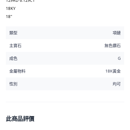
129RD 6.129CT

18KY

18"
類型
項鏈
主寶石
無色鑽石
成色
G
金屬物料
18K黃金
性別
均可
此商品評價