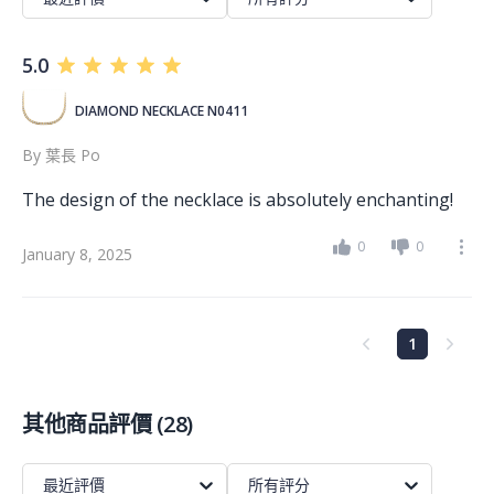
5.0
DIAMOND NECKLACE N0411
By
葉長 Po
The design of the necklace is absolutely enchanting!
0
0
January 8, 2025
1
其他商品評價
(
28
)
最近評價
所有評分