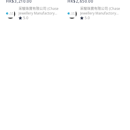
HK$3,210.00
HK$2,650.00
采駿珠寶有限公司 (Chase
采駿珠寶有限公司 (Chase
Jewellery Manufactory
Jewellery Manufactory
Limited)
5.0
Limited)
5.0