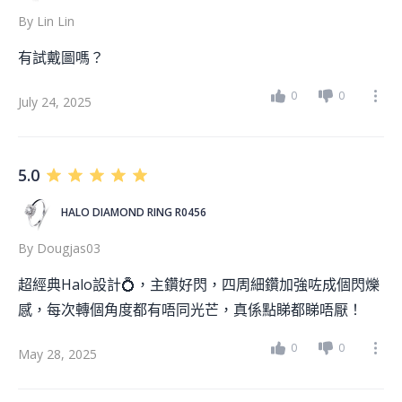
By
Lin Lin
有試戴圖嗎？
0
0
July 24, 2025
5.0
HALO DIAMOND RING R0456
By
Dougjas03
超經典Halo設計💍，主鑽好閃，四周細鑽加強咗成個閃爍
感，每次轉個角度都有唔同光芒，真係點睇都睇唔厭！
0
0
May 28, 2025