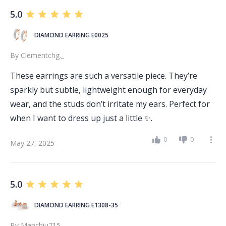
5.0
DIAMOND EARRING E0025
By
Clementchg._
These earrings are such a versatile piece. They’re
sparkly but subtle, lightweight enough for everyday
wear, and the studs don’t irritate my ears. Perfect for
when I want to dress up just a little ✨.
0
0
May 27, 2025
5.0
DIAMOND EARRING E1308-35
By
Manchiu715