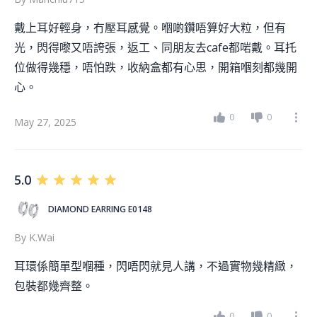
戴上耳好輕身，冇壓耳感覺。嗰啲鑽唔算好大粒，但有
光，閃得嚟又唔誇張，返工、同朋友去cafe都啱戴。耳托
位做得幾穩，唔怕跌，收納盒都有心思，開箱嗰刻都幾開
心。
0
0
May 27, 2025
5.0
DIAMOND EARRING E0148
By
K.wai
耳環係簡單型嗰種，閃唔閃就見人講，不過實物幾精緻，
包裝都幾齊整。
0
0