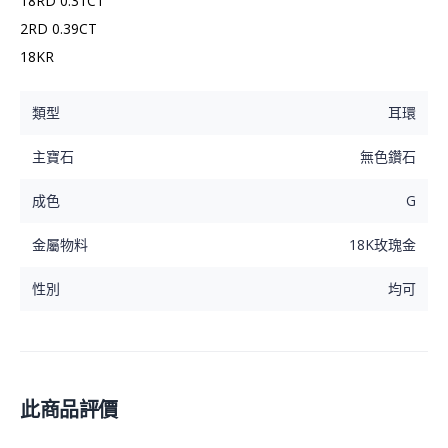
18RD 0.31CT

2RD 0.39CT

18KR
類型
耳環
主寶石
無色鑽石
成色
G
金屬物料
18K玫瑰金
性別
均可
此商品評價