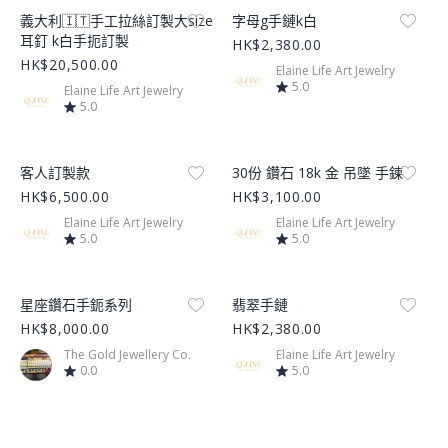
Product Image
Product Image
義大利🇮🇹手工拉絲訂製大size
字母g手鏈k白
耳釘 k白手扼訂製
HK$2,380.00
HK$20,500.00
Elaine Life Art Jewelry
5.0
Elaine Life Art Jewelry
5.0
Product Image
Product Image
客人訂製款
30份 鑽石 18k 金 吊墜 手鍊
HK$6,500.00
HK$3,100.00
Elaine Life Art Jewelry
Elaine Life Art Jewelry
5.0
5.0
Product Image
Product Image
星座鑽石手鈪系列
翡翠手鏈
HK$8,000.00
HK$2,380.00
The Gold Jewellery Co.
Elaine Life Art Jewelry
0.0
5.0