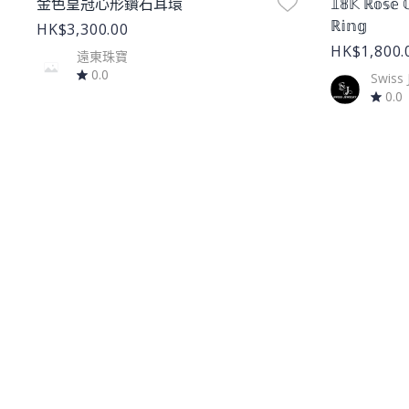
金色皇冠心形鑽石耳環
𝟙𝟠𝕂 ℝ𝕠𝕤𝕖 
ℝ𝕚𝕟𝕘
HK$3,300.00
HK$1,800.
遠東珠寶
0.0
Swiss 
0.0