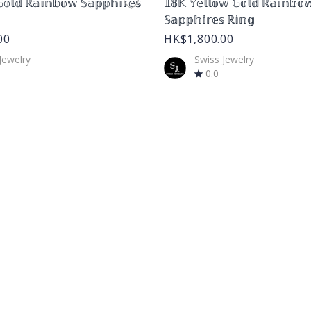
𝕠𝕝𝕕 ℝ𝕒𝕚𝕟𝕓𝕠𝕨 𝕊𝕒𝕡𝕡𝕙𝕚𝕣𝕖𝕤
𝟙𝟠𝕂 𝕐𝕖𝕝𝕝𝕠𝕨 𝔾𝕠𝕝𝕕 ℝ𝕒𝕚𝕟𝕓𝕠
𝕊𝕒𝕡𝕡𝕙𝕚𝕣𝕖𝕤 ℝ𝕚𝕟𝕘
00
HK$1,800.00
Jewelry
Swiss Jewelry
0.0