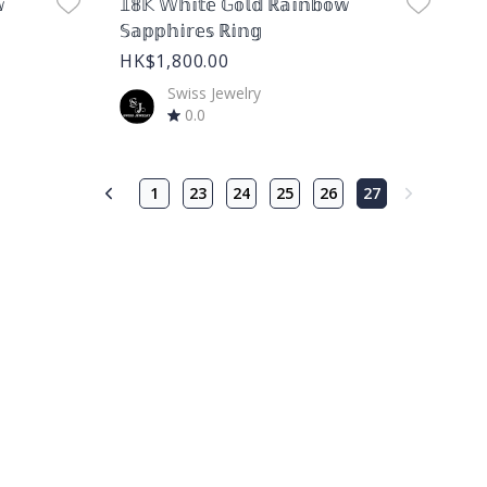

𝟙𝟠𝕂 𝕎𝕙𝕚𝕥𝕖 𝔾𝕠𝕝𝕕 ℝ𝕒𝕚𝕟𝕓𝕠𝕨
𝕊𝕒𝕡𝕡𝕙𝕚𝕣𝕖𝕤 ℝ𝕚𝕟𝕘
HK$1,800.00
Swiss Jewelry
0.0
1
23
24
25
26
27