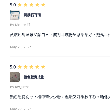
5.0
黃鑽石耳環
By
Moore.zf
黃鑽色調溫暖又顯白🌟，成對耳環份量感啱啱好，戴落耳仔
May 28, 2025
5.0
橙色藍寶戒指
By
Kw_0rmt
顏色超特別🍊，橙中帶少少粉，溫暖又好襯秋冬衫。唔係大路
May 27, 2025