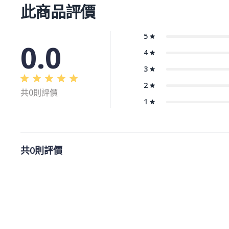
此商品評價
⭐30年經驗香港師傅與我們設於香港珠寶工廠為您致力精心制造
5
0.0
4
3
2
共0則評價
1
共0則評價