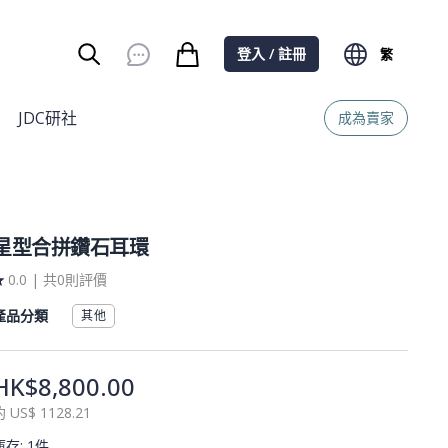
登入 / 註冊
繁
Burger Menu
JDC研社
成為賣家
星型合拼鑽石耳環
0.0
|
共0則評價
產品分類
其他
HK$8,800.00
約
US$
1128.21
庫存
:
1件