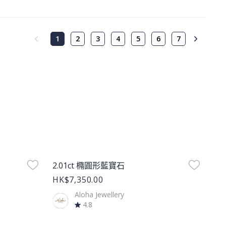
1
2
3
4
5
6
7
Product Image
2.01ct 橢圓形藍寶石
HK$7,350.00
Aloha Jewellery
4.8