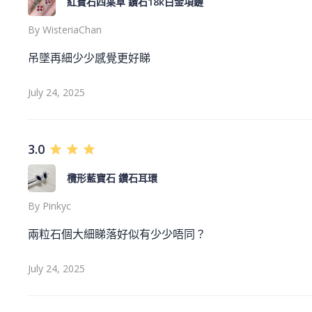
紅寶石四葉草 鑽石18k白金項鏈
By
WisteriaChan
吊墜再細少少感覺更好睇
July 24, 2025
3.0
欖形藍寶石 鑽石耳環
By
Pinkyc
兩粒石個大細睇落好似有少少唔同？
July 24, 2025