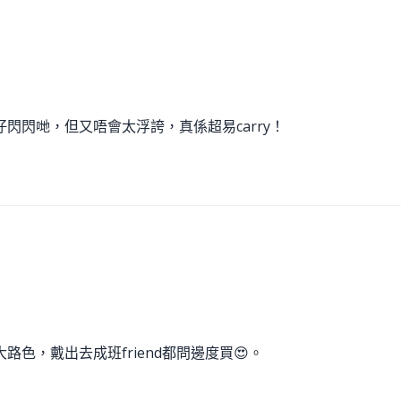
閃閃哋，但又唔會太浮誇，真係超易carry！
色，戴出去成班friend都問邊度買😍。