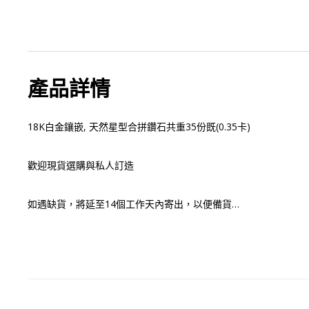
產品詳情
18K白金鑲嵌, 天然星型合拼鑽石共重35份既(0.35卡)

歡迎現貨選購與私人訂造

如遇缺貨，將延至14個工作天內寄出，以便備貨

下單前可以隨時聯繫我們查詢

⭐香港註冊公司 鑽石寶石珍珠首飾備有現貨可供選購

⭐我們由選石、設計至鑲嵌，提供所有珠寶相關服務
