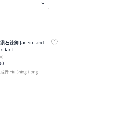
age
石鍊飾 Jadeite and
endant
00
00
成行 Yiu Shing Hong