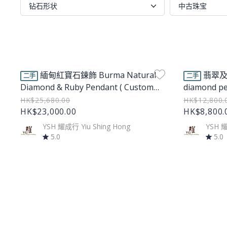
钻石形状
中古珠宝
Product Image
Product Im
緬甸紅寶石鍊飾 Burma Natural
翡翠及鑽
二手
二手
Diamond & Ruby Pendant ( Custom
diamond p
made)
HK$25,680.00
HK$12,800.
HK$23,000.00
HK$8,800.
YSH 耀成行 Yiu Shing Hong
YSH 耀
5.0
5.0