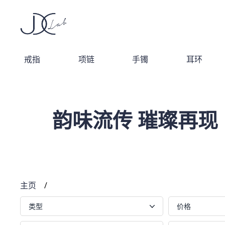
戒指
项链
手镯
耳环
韵味流传 璀璨再现
主页
/
类型
价格