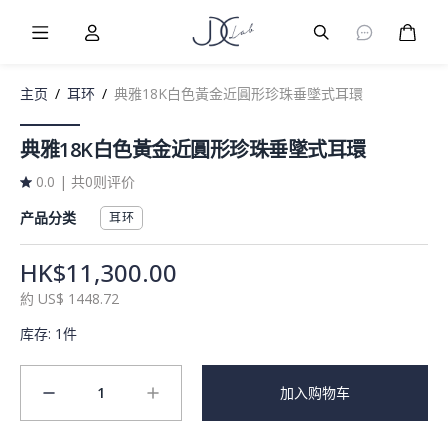
Burger Menu
User
Burger Menu
购物
主页
/
耳环
/
典雅18K白色黃金近圓形珍珠垂墜式耳環
典雅18K白色黃金近圓形珍珠垂墜式耳環
0.0
|
共0则评价
产品分类
耳环
HK$11,300.00
約
US$
1448.72
库存
:
1件
1
加入购物车
minus
plus