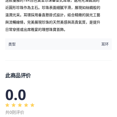
這款優雅的18K白色黃金珍珠垂墜式耳環，選用光澤圓潤的
近圓形珍珠作為主石。珍珠表面細膩平滑，展現如絲綢般的
溫潤光采。耳環採用垂直懸掛式設計，結合精緻的拋光工藝
與流暢線條，完美展現珍珠的天然美感與高貴氣質，是提升
日常穿搭或出席晚宴的理想珠寶首飾。
类型
耳环
此商品评价
0.0
共0则评价