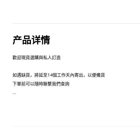
产品详情
歡迎現貨選購與私人訂造

如遇缺貨，將延至14個工作天內寄出，以便備貨

下單前可以隨時聯繫我們查詢

⭐香港註冊公司 鑽石寶石珍珠首飾備有現貨可供選購

⭐我們由選石、設計至鑲嵌，提供所有珠寶相關服務

⭐30年經驗香港師傅與我們設於香港珠寶工廠為您致力精心制造