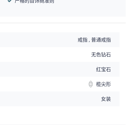
严格的首饰商准则
戒指 , 普通戒指
无色钻石
红宝石
榄尖形
女装