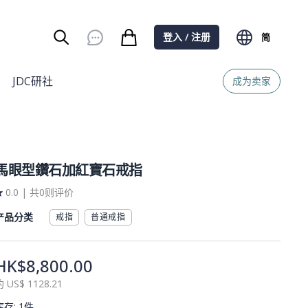
登入 / 注册
简
Burger Menu
JDC研社
成为卖家
馬眼型鑽石加紅寶石戒指
0.0
|
共0则评价
产品分类
戒指
普通戒指
HK$8,800.00
約
US$
1128.21
库存
:
1件