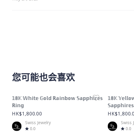
您可能也会喜欢
Product Image
Product Im
𝟙𝟠𝕂 𝕎𝕙𝕚𝕥𝕖 𝔾𝕠𝕝𝕕 ℝ𝕒𝕚𝕟𝕓𝕠𝕨 𝕊𝕒𝕡𝕡𝕙𝕚𝕣𝕖𝕤
𝟙𝟠𝕂 𝕐𝕖𝕝𝕝𝕠
ℝ𝕚𝕟𝕘
𝕊𝕒𝕡𝕡𝕙𝕚𝕣𝕖
HK$1,800.00
HK$1,800.
Swiss Jewelry
Swiss 
0.0
0.0