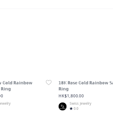
age
Product Image
𝕨 𝔾𝕠𝕝𝕕 ℝ𝕒𝕚𝕟𝕓𝕠𝕨
𝟙𝟠𝕂 ℝ𝕠𝕤𝕖 𝔾𝕠𝕝𝕕 ℝ𝕒𝕚𝕟𝕓𝕠𝕨 𝕊
 ℝ𝕚𝕟𝕘
ℝ𝕚𝕟𝕘
00
HK$1,800.00
Jewelry
Swiss Jewelry
0.0