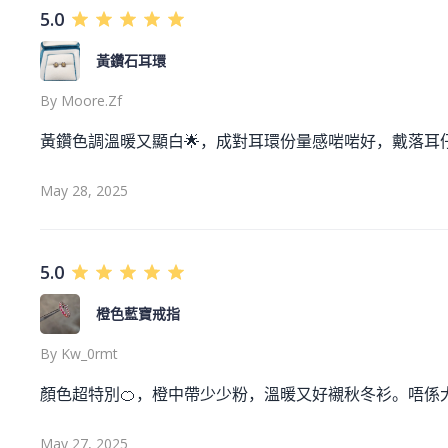
5.0
黃鑽石耳環
By
Moore.zf
黃鑽色調溫暖又顯白🌟，成對耳環份量感啱啱好，戴落耳仔
May 28, 2025
5.0
橙色藍寶戒指
By
Kw_0rmt
顏色超特別🍊，橙中帶少少粉，溫暖又好襯秋冬衫。唔係大路
May 27, 2025