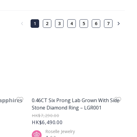
1
2
3
4
5
6
7
Product Image
𝕡𝕡𝕙𝕚𝕣𝕖𝕤
0.46CT Six Prong Lab Grown With Side
Stone Diamond Ring – LGR001
HK$7,290.00
HK$6,490.00
Roselle Jewelry