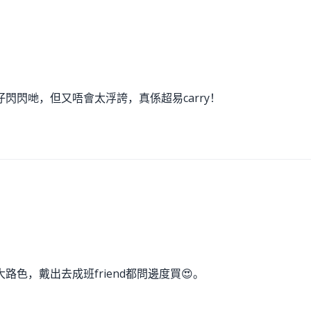
閃閃哋，但又唔會太浮誇，真係超易carry！
色，戴出去成班friend都問邊度買😍。