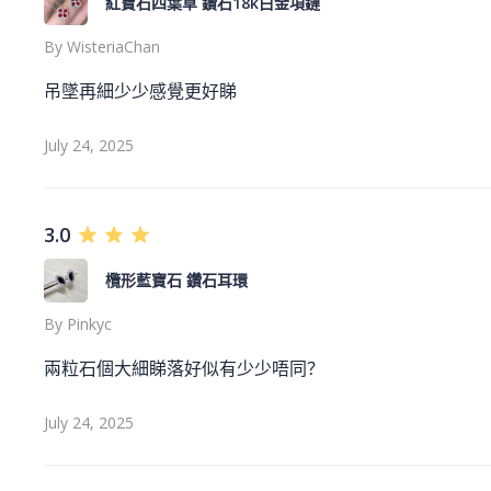
紅寶石四葉草 鑽石18k白金項鏈
By
WisteriaChan
吊墜再細少少感覺更好睇
July 24, 2025
3.0
欖形藍寶石 鑽石耳環
By
Pinkyc
兩粒石個大細睇落好似有少少唔同？
July 24, 2025