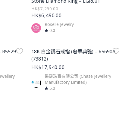
Stone Diamond Ring – LGR001
HK$7,290.00
HK$6,490.00
Roselle Jewelry
0.0
Product Image
R5529
18K 白金鑽石戒指 (奢華典雅) – R5690A
(73812)
HK$17,940.00
ellery
采駿珠寶有限公司 (Chase Jewellery
Manufactory Limited)
5.0