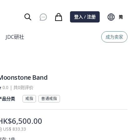
登入 / 注册
简
Burger Menu
JDC研社
成为卖家
Moonstone Band
0.0
|
共0则评价
产品分类
戒指
普通戒指
HK$6,500.00
約
US$
833.33
库存
:
1件