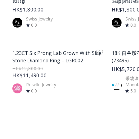
ℝ𝕚𝕟𝕘
𝕊𝕒𝕡𝕡𝕙𝕚𝕣𝕖
HK$1,800.00
HK$1,800.
Swiss Jewelry
Swiss 
0.0
0.0
Product Image
Product Im
1.23CT Six Prong Lab Grown With Side
18K 白金鑽石
Stone Diamond Ring – LGR002
(73495)
HK$12,800.00
HK$5,720.
HK$11,490.00
采駿珠寶
Roselle Jewelry
Manufa
0.0
5.0