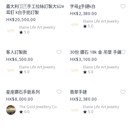
Product Image
Product Image
義大利🇮🇹手工拉絲訂製大size
字母g手鏈k白
耳釘 k白手扼訂製
HK$2,380.00
HK$20,500.00
Elaine Life Art Jewelry
5.0
Elaine Life Art Jewelry
5.0
Product Image
Product Image
客人訂製款
30份 鑽石 18k 金 吊墜 手鍊
HK$6,500.00
HK$3,100.00
Elaine Life Art Jewelry
Elaine Life Art Jewelry
5.0
5.0
Product Image
Product Image
星座鑽石手鈪系列
翡翠手鏈
HK$8,000.00
HK$2,380.00
The Gold Jewellery Co.
Elaine Life Art Jewelry
0.0
5.0