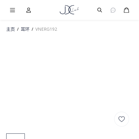
Burger Menu
User
Burger Menu
购物
主页
/
耳环
/
VNERG192