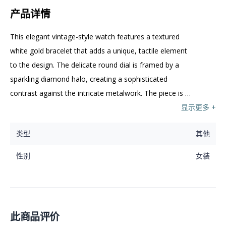
产品详情
This elegant vintage-style watch features a textured 
white gold bracelet that adds a unique, tactile element 
to the design. The delicate round dial is framed by a 
sparkling diamond halo, creating a sophisticated 
contrast against the intricate metalwork. The piece is 
finished with a classic crown, offering both functionality 
显示更多 +
and timeless appeal.

类型
其他
這款優雅的復古風格腕錶採用質感細膩的白金錶帶，為設計
性别
女装
增添了獨特的觸感。精緻的圓形錶盤由璀璨的鑽石所環繞，
與工藝複雜的金屬細節交相輝映。腕錶配備經典錶冠，既具
備實用功能，又散發出永恆的迷人魅力。
此商品评价