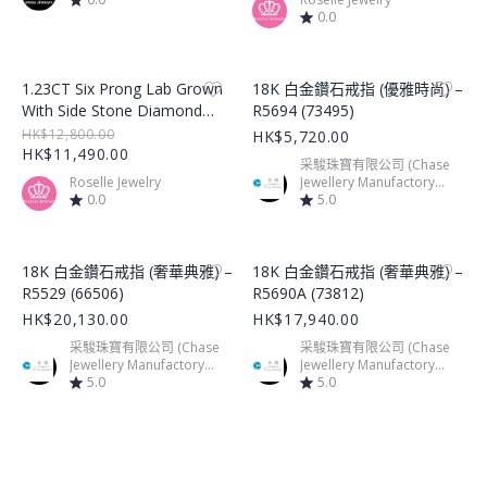
0.0
Product Image
Product Image
1.23CT Six Prong Lab Grown
18K 白金鑽石戒指 (優雅時尚) –
With Side Stone Diamond
R5694 (73495)
Ring – LGR002
HK$12,800.00
HK$5,720.00
HK$11,490.00
采駿珠寶有限公司 (Chase
Roselle Jewelry
Jewellery Manufactory
0.0
Limited)
5.0
Product Image
Product Image
18K 白金鑽石戒指 (奢華典雅) –
18K 白金鑽石戒指 (奢華典雅) –
R5529 (66506)
R5690A (73812)
HK$20,130.00
HK$17,940.00
采駿珠寶有限公司 (Chase
采駿珠寶有限公司 (Chase
Jewellery Manufactory
Jewellery Manufactory
Limited)
5.0
Limited)
5.0