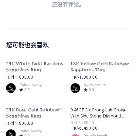
还没有评论。
您可能也会喜欢
Product Image
Product Image
𝟙𝟠𝕂 𝕎𝕙𝕚𝕥𝕖 𝔾𝕠𝕝𝕕 ℝ𝕒𝕚𝕟𝕓𝕠𝕨
𝟙𝟠𝕂 𝕐𝕖𝕝𝕝𝕠𝕨 𝔾𝕠𝕝𝕕 ℝ𝕒𝕚𝕟𝕓𝕠𝕨
𝕊𝕒𝕡𝕡𝕙𝕚𝕣𝕖𝕤 ℝ𝕚𝕟𝕘
𝕊𝕒𝕡𝕡𝕙𝕚𝕣𝕖𝕤 ℝ𝕚𝕟𝕘
HK$1,800.00
HK$1,800.00
Swiss Jewelry
Swiss Jewelry
0.0
0.0
Product Image
Product Image
𝟙𝟠𝕂 ℝ𝕠𝕤𝕖 𝔾𝕠𝕝𝕕 ℝ𝕒𝕚𝕟𝕓𝕠𝕨
0.46CT Six Prong Lab Grown
𝕊𝕒𝕡𝕡𝕙𝕚𝕣𝕖𝕤 ℝ𝕚𝕟𝕘
With Side Stone Diamond
Ring – LGR001
HK$7,290.00
HK$1,800.00
HK$6,490.00
Swiss Jewelry
0.0
Roselle Jewelry